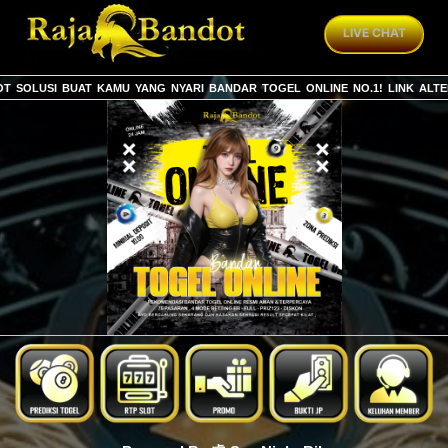
LIVE CHAT
USI BUAT KAMU YANG NYARI BANDAR TOGEL ONLINE NO.1! LINK ALTERNATIF