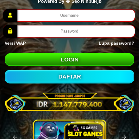
Powered By 睿 Seo NinbuRjb
Versi WAP
Lupa password?
LOGIN
DAFTAR