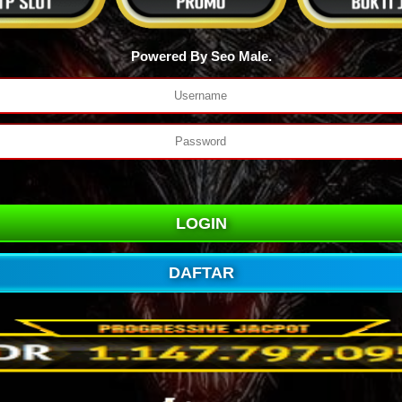
Powered By Seo Male.
LOGIN
DAFTAR