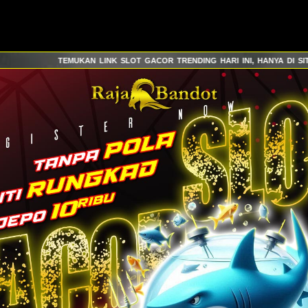
GACOR TRENDING HARI INI, HANYA DI SITUS SLOT ONLINE RESMI! MAIN S