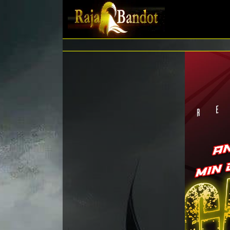
TEMUKAN LINK SLOT 